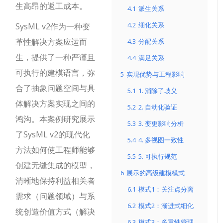
生高昂的返工成本。
4.1
派生关系
4.2
细化关系
SysML v2作为一种变
革性解决方案应运而
4.3
分配关系
生，提供了一种严谨且
4.4
满足关系
可执行的建模语言，弥
5
实现优势与工程影响
合了抽象问题空间与具
5.1
1. 消除了歧义
体解决方案实现之间的
5.2
2. 自动化验证
鸿沟。本案例研究展示
5.3
3. 变更影响分析
了SysML v2的现代化
5.4
4. 多视图一致性
方法如何使工程师能够
5.5
5. 可执行规范
创建无缝集成的模型，
6
展示的高级建模模式
清晰地保持利益相关者
6.1
模式1：关注点分离
需求（问题领域）与系
6.2
模式2：渐进式细化
统创造价值方式（解决
6.3
模式3：多重性管理