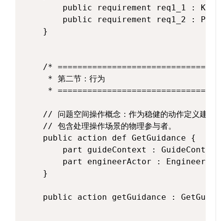
        public requirement req1_1 : KeyD
        public requirement req1_2 : Page
    }

    /* =================================
     * 第二节：行为

     * =================================
    // 问题空间操作概念：作为稳健的动作定义建模

    // 包含处理操作场景的物理参与者。

    public action def GetGuidance {

        part guideContext : GuideContext;
        part engineerActor : Engineer;

    }

    public action getGuidance : GetGuida