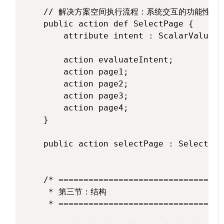
    // 解决方案空间执行流程：系统交互的功能性分解
    public action def SelectPage {

        attribute intent : ScalarValues:
        action evaluateIntent;

        action page1;

        action page2;

        action page3;

        action page4;

    }

    public action selectPage : SelectPage
    /* =================================
     * 第三节：结构

     * =================================