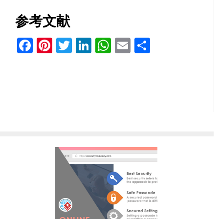
参考文献
Facebook
Pinterest
Twitter
LinkedIn
WhatsApp
Email
分
享