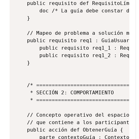
    public requisito def RequisitoLímite
        doc /* La guía debe constar de 4
    }

    // Mapeo de problema a solución medi
    public requisito req1 : GuiaUsuarioN
        public requisito req1_1 : Requis
        public requisito req1_2 : Requis
    }

    /* =================================
     * SECCIÓN 2: COMPORTAMIENTO

     * =================================
    // Concepto operativo del espacio de
    // que contiene a los participantes 
    public acción def ObtenerGuía {

        parte contextoGuía : ContextoGuía