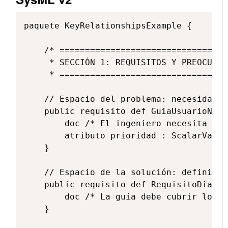
paquete KeyRelationshipsExample {

    /* =================================
     * SECCIÓN 1: REQUISITOS Y PREOCUPAC
     * =================================
    // Espacio del problema: necesidad d
    public requisito def GuiaUsuarioNece
        doc /* El ingeniero necesita una
        atributo prioridad : ScalarValue
    }

    // Espacio de la solución: definicio
    public requisito def RequisitoDiagra
        doc /* La guía debe cubrir los d
    }
