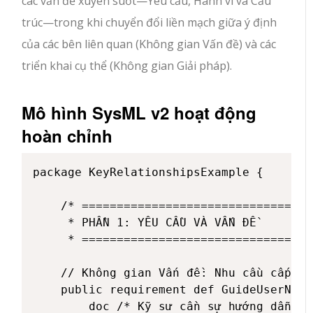
các vấn đề xuyên suốt—Yêu cầu, Hành vi và Cấu
trúc—trong khi chuyển đổi liền mạch giữa ý định
của các bên liên quan (Không gian Vấn đề) và các
triển khai cụ thể (Không gian Giải pháp).
Mô hình SysML v2 hoạt động
hoàn chỉnh
package KeyRelationshipsExample {

    /* =================================
     * PHẦN 1: YÊU CẦU VÀ VẤN ĐỀ

     * =================================
    // Không gian Vấn đề: Nhu cầu cấp ca
    public requirement def GuideUserNeed 
        doc /* Kỹ sư cần sự hướng dẫn gi