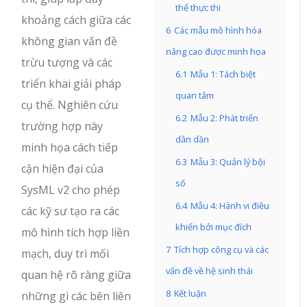
thể thực thi
khoảng cách giữa các
6
Các mẫu mô hình hóa
không gian vấn đề
nâng cao được minh họa
trừu tượng và các
6.1
Mẫu 1: Tách biệt
triển khai giải pháp
quan tâm
cụ thể. Nghiên cứu
6.2
Mẫu 2: Phát triển
trường hợp này
dần dần
minh họa cách tiếp
6.3
Mẫu 3: Quản lý bội
cận hiện đại của
số
SysML v2 cho phép
6.4
Mẫu 4: Hành vi điều
các kỹ sư tạo ra các
khiển bởi mục đích
mô hình tích hợp liền
7
Tích hợp công cụ và các
mạch, duy trì mối
vấn đề về hệ sinh thái
quan hệ rõ ràng giữa
8
Kết luận
những gì các bên liên