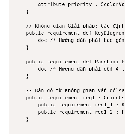
        attribute priority : ScalarValue
    }

    // Không gian Giải pháp: Các định ng
    public requirement def KeyDiagramsRe
        doc /* Hướng dẫn phải bao gồm cá
    }

    public requirement def PageLimitRequ
        doc /* Hướng dẫn phải gồm 4 tran
    }

    // Bản đồ từ Không gian Vấn đề sang 
    public requirement req1 : GuideUserN
        public requirement req1_1 : KeyD
        public requirement req1_2 : Page
    }
