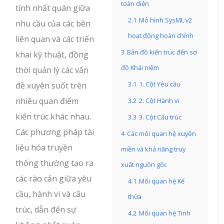
toàn diện
tính nhất quán giữa
2.1
Mô hình SysML v2
nhu cầu của các bên
hoạt động hoàn chỉnh
liên quan và các triển
3
Bản đồ kiến trúc đến sơ
khai kỹ thuật, đồng
đồ Khái niệm
thời quản lý các vấn
3.1
1. Cột Yêu cầu
đề xuyên suốt trên
nhiều quan điểm
3.2
2. Cột Hành vi
kiến trúc khác nhau.
3.3
3. Cột Cấu trúc
Các phương pháp tài
4
Các mối quan hệ xuyên
liệu hóa truyền
miền và khả năng truy
thống thường tạo ra
xuất nguồn gốc
các rào cản giữa yêu
4.1
Mối quan hệ Kế
cầu, hành vi và cấu
thừa
trúc, dẫn đến sự
4.2
Mối quan hệ Tinh