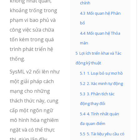
không nhất quán,
chỉnh
khoảng trống trong
4.3
Mối quan hệ Phân
phạm vi bao phủ và
bổ
công việc sửa chữa
4.4
Mối quan hệ Thỏa
tốn kém trong quá
mãn
trình phát triển hệ
5
Lợi ích triển khai và Tác
thống.
động kỹ thuật
SysML v2 nổi lên như
5.1
1. Loại bỏ sự mơ hồ
một giải pháp cách
5.2
2. Xác minh tự động
mạng cho những
5.3
3. Phân tích tác
thách thức này, cung
động thay đổi
cấp một ngôn ngữ
5.4
4. Tính nhất quán
mô hình hóa nghiêm
đa quan điểm
ngặt và có thể thực
5.5
5. Tài liệu yêu cầu có
thi, giúp lấp đầy