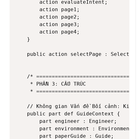
        action evaluateIntent;

        action page1;

        action page2;

        action page3;

        action page4;

    }

    public action selectPage : SelectPage
    /* =================================
     * PHẦN 3: CẤU TRÚC

     * =================================
    // Không gian Vấn đề Bối cảnh: Kiến 
    public part def GuideContext {

        part engineer : Engineer;

        part environment : Environment;

        part paperGuide : Guide;
