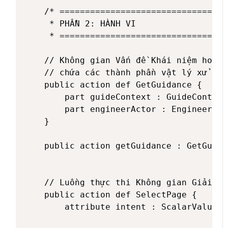
    /* =================================
     * PHẦN 2: HÀNH VI

     * =================================
    // Không gian Vấn đề Khái niệm hoạt 
    // chứa các thành phần vật lý xử lý 
    public action def GetGuidance {

        part guideContext : GuideContext;
        part engineerActor : Engineer;

    }

    public action getGuidance : GetGuida
    // Luồng thực thi Không gian Giải ph
    public action def SelectPage {

        attribute intent : ScalarValues: