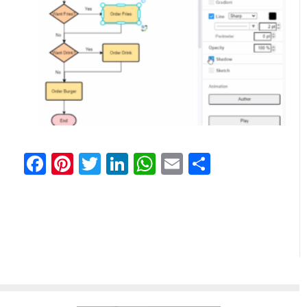
Facebook
Pinterest
Twitter
LinkedIn
WhatsApp
Email
分
享