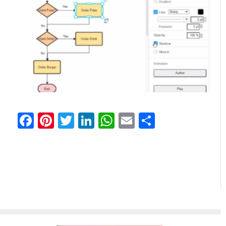
Facebook
Pinterest
Twitter
LinkedIn
WhatsApp
Email
分
享