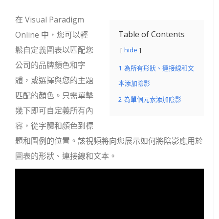
在 Visual Paradigm
Table of Contents
Online 中，您可以輕
鬆自定義圖表以匹配您
hide
公司的品牌顏色和字
1
為所有形狀、連接線和文
體，或選擇與您的主題
本添加陰影
匹配的顏色。只需單擊
2
為單個元素添加陰影
幾下即可自定義所有內
容，從字體和顏色到標
題和圖例的位置。該視頻將向您展示如何將陰影應用於
圖表的形狀、連接線和文本。