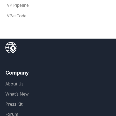
VP Pipeline
VPasCode
Company
About Us
What’s New
Press Kit
Forum