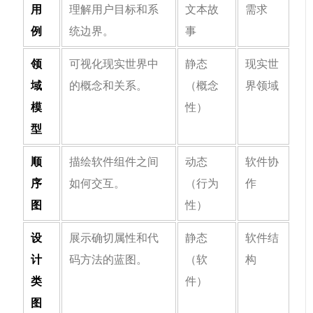
用
理解用户目标和系
文本故
需求
例
统边界。
事
领
可视化现实世界中
静态
现实世
域
的概念和关系。
（概念
界领域
模
性）
型
顺
描绘软件组件之间
动态
软件协
序
如何交互。
（行为
作
图
性）
设
展示确切属性和代
静态
软件结
计
码方法的蓝图。
（软
构
类
件）
图