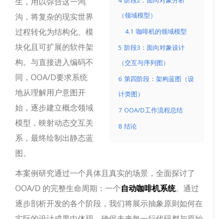
4
阶段2：面向对象分析
生，用以弥合这一鸿
（领域模型）
沟，将复杂的现实世界
过程转化为结构化、模
4.1
咖啡机的领域模型
块化且可扩展的软件架
5
阶段3：面向对象设计
构。与直接进入编码不
（交互与序列图）
同，OOA/D要求系统
6
第四阶段：架构蓝图（设
地从理解用户意图开
计类图）
始，逐步建立概念领域
7
OOA/D工作流程总结
模型，映射动态交互关
8
结论
系，最终绘制出静态蓝
图。
本案例研究通过一个具体且真实的场景，全面探讨了
OOA/D 的完整生命周期：一个
自动咖啡机系统
。通过
逐步剖析开发的各个阶段，我们将展示抽象原则如何在
实际的设计成果中体现，确保未来每一行代码都与原始