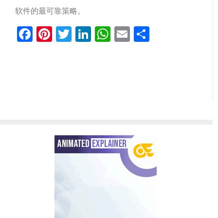
软件的最可靠策略。
Facebook
Pinterest
Twitter
LinkedIn
WhatsApp
Email
分
享