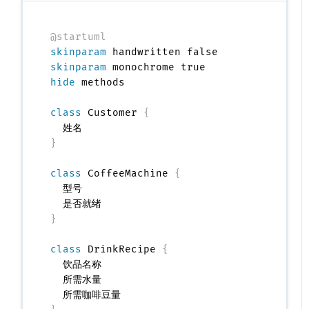
@startuml
skinparam
skinparam
hide
 methods

class
 Customer 
{
}
class
 CoffeeMachine 
{
  型号

}
class
 DrinkRecipe 
{
  饮品名称

  所需水量
