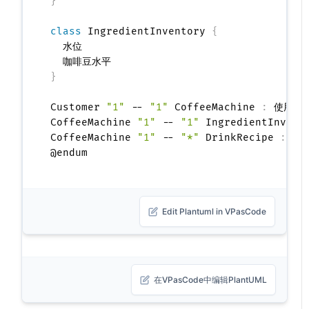
}
class
 IngredientInventory 
{
  水位

}
Customer 
"1"
 -- 
"1"
 CoffeeMachine 
:
 使用 >

CoffeeMachine 
"1"
 -- 
"1"
 IngredientInvent
CoffeeMachine 
"1"
 -- 
"*"
 DrinkRecipe 
:
 引用
Edit Plantuml in VPasCode
在VPasCode中编辑PlantUML