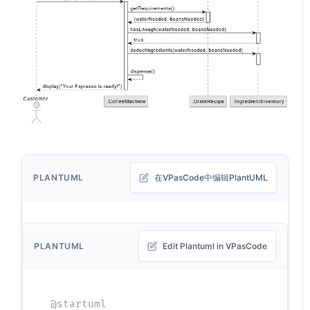
PLANTUML
在VPasCode中编辑PlantUML
PLANTUML
Edit Plantuml in VPasCode
@startuml