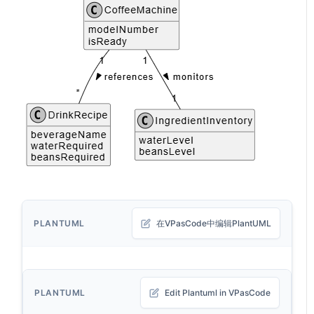
PLANTUML
在VPasCode中编辑PlantUML
PLANTUML
Edit Plantuml in VPasCode