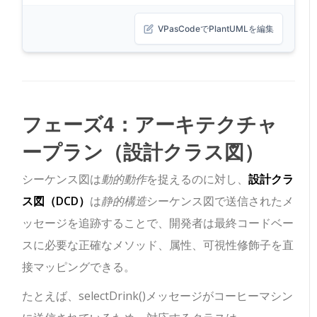
VPasCodeでPlantUMLを編集
フェーズ4：アーキテクチャ
ープラン（設計クラス図）
シーケンス図は
動的動作
を捉えるのに対し、
設計クラ
ス図（DCD）
は
静的構造
シーケンス図で送信されたメ
ッセージを追跡することで、開発者は最終コードベー
スに必要な正確なメソッド、属性、可視性修飾子を直
接マッピングできる。
たとえば、
selectDrink()
メッセージが
コーヒーマシン