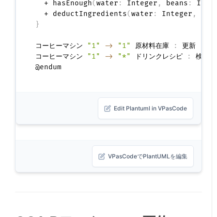
  + hasEnough
(
water
:
 Integer
,
 beans
:
 Inte
  + deductIngredients
(
water
:
 Integer
,
 bea
}
コーヒーマシン 
"1"
->
"1"
 原材料在庫 
:
 更新

コーヒーマシン 
"1"
->
"*"
 ドリンクレシピ 
:
 検索

Edit Plantuml in VPasCode
VPasCodeでPlantUMLを編集