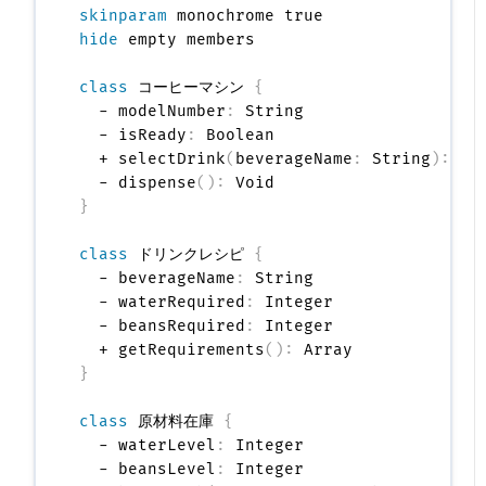
skinparam
hide
 empty members

class
 コーヒーマシン 
{
  - modelNumber
:
 String

  - isReady
:
 Boolean

  + selectDrink
(
beverageName
:
 String
)
:
 Voi
  - dispense
(
)
:
}
class
 ドリンクレシピ 
{
  - beverageName
:
 String

  - waterRequired
:
 Integer

  - beansRequired
:
 Integer

  + getRequirements
(
)
:
}
class
 原材料在庫 
{
  - waterLevel
:
 Integer

  - beansLevel
:
 Integer
