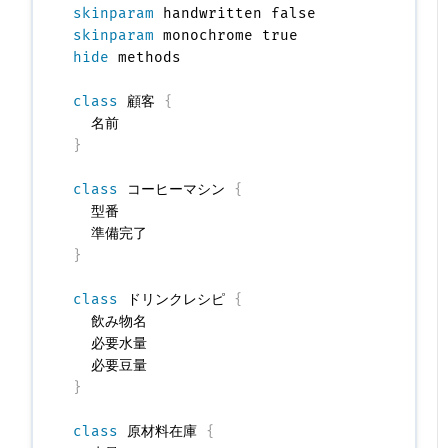
skinparam
skinparam
hide
 methods

class
 顧客 
{
}
class
 コーヒーマシン 
{
  型番

}
class
 ドリンクレシピ 
{
  飲み物名

  必要水量

}
class
 原材料在庫 
{