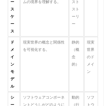
ー
ムの境界を理解する。
スト
ス
スト
ケ
ーリ
ー
ー
ス
ド
現実世界の概念と関係性
静的
現実
メ
を可視化する。
（概
世界
イ
念
のド
ン
的）
メイ
モ
ン
デ
ル
シ
ソフトウェアコンポーネ
動的
ソフ
ー
ントどうしがどのように
（行
トウ