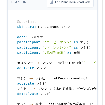
PLANTUML
Edit Plantuml in VPasCode
@startuml
skinparam
 monochrome true

actor
participant
":コーヒーマシン"
as
participant
":ドリンクレシピ"
as
participant
":原材料在庫"
as
 在庫

カスタマー 
->
 マシン 
:
 selectDrink
(
"エスプレッソ
activate
 マシン

マシン 
->
 レシピ 
:
 getRequirements
(
)
activate
 レシピ

レシピ 
-->
 マシン 
:
(
水の必要量
,
 ビーンズの必要量
)
deactivate
 レシピ

マシン 
->
 在庫 
:
 hasEnough
(
水の必要量
,
 ビーンズ