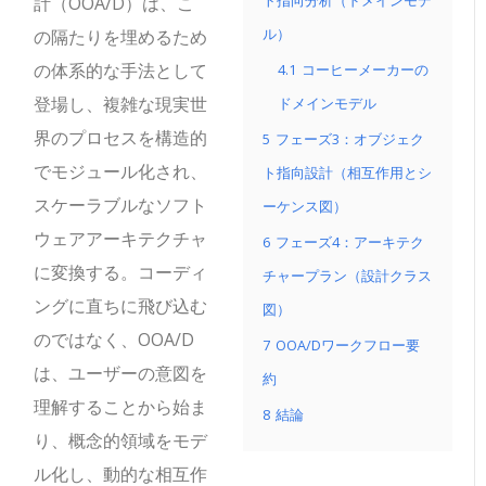
ト指向分析（ドメインモデ
計（OOA/D）は、こ
ル）
の隔たりを埋めるため
の体系的な手法として
4.1
コーヒーメーカーの
登場し、複雑な現実世
ドメインモデル
界のプロセスを構造的
5
フェーズ3：オブジェク
でモジュール化され、
ト指向設計（相互作用とシ
スケーラブルなソフト
ーケンス図）
ウェアアーキテクチャ
6
フェーズ4：アーキテク
に変換する。コーディ
チャープラン（設計クラス
ングに直ちに飛び込む
図）
のではなく、OOA/D
7
OOA/Dワークフロー要
は、ユーザーの意図を
約
理解することから始ま
8
結論
り、概念的領域をモデ
ル化し、動的な相互作