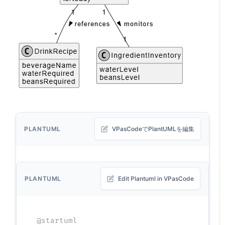
PLANTUML
VPasCodeでPlantUMLを編集
PLANTUML
Edit Plantuml in VPasCode
@startuml