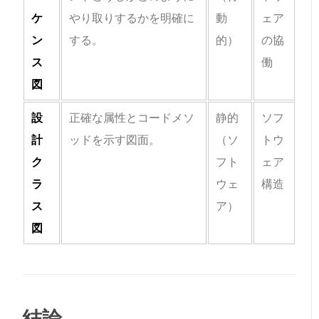
ケ
やり取りするかを明確に
動
ェア
ン
する。
的）
の協
ス
働
図
設
正確な属性とコードメソ
静的
ソフ
計
ッドを示す図面。
（ソ
トウ
ク
フト
ェア
ラ
ウェ
構造
ス
ア）
図
結論