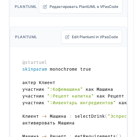
PLANTUML
Редактировать PlantUML в VPasCode
PLANTUML
Edit Plantuml in VPasCode
@startuml
skinparam
 monochrome true

актер Клиент

участник 
":Кофемашина"
 как Машина

участник 
":Рецепт напитка"
 как Рецепт

участник 
":Инвентарь ингредиентов"
 как Инв
Клиент 
->
 Машина 
:
 selectDrink
(
"Эспрессо"
активировать Машина

Машина 
->
 Рецепт 
:
 getRequirements
(
)