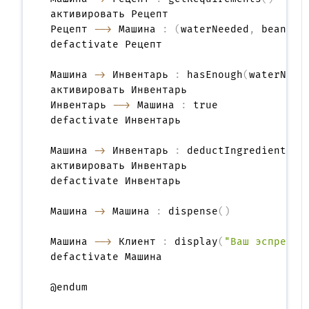
активировать Рецепт

Рецепт 
-->
 Машина 
:
(
waterNeeded
,
 beansNe
defactivate Рецепт

Машина 
->
 Инвентарь 
:
 hasEnough
(
waterNeed
активировать Инвентарь

Инвентарь 
-->
 Машина 
:
 true

defactivate Инвентарь

Машина 
->
 Инвентарь 
:
 deductIngredients
(
w
активировать Инвентарь

defactivate Инвентарь

Машина 
->
 Машина 
:
 dispense
(
)
Машина 
-->
 Клиент 
:
 display
(
"Ваш эспрессо
defactivate Машина
