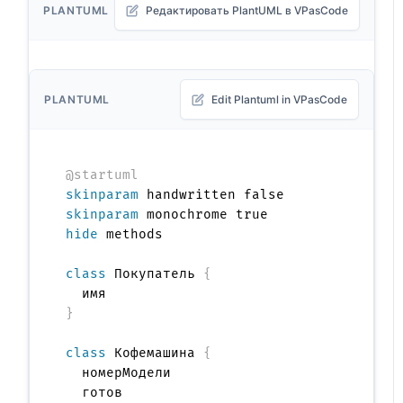
PLANTUML
Редактировать PlantUML в VPasCode
PLANTUML
Edit Plantuml in VPasCode
@startuml
skinparam
skinparam
hide
 methods

class
 Покупатель 
{
}
class
 Кофемашина 
{
  номерМодели
