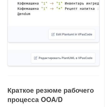
Кофемашина 
"1"
->
"1"
 Инвентарь ингредиен
Кофемашина 
"1"
->
"*"
 Рецепт напитка 
:
 ище
Edit Plantuml in VPasCode
Редактировать PlantUML в VPasCode
Краткое резюме рабочего
процесса OOA/D