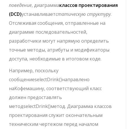
поведение
, диаграмма
классов проектирования
(DCD)
устанавливает
статическую структуру
.
Отслеживая сообщения, отправленные на
диаграмме последовательностей,
разработчики могут напрямую определить
точные методы, атрибуты и модификаторы
доступа, необходимые в итоговом коде.
Например, поскольку
сообщение
selectDrink()
направлено
на
Кофемашину
, соответствующий класс
должен предоставлять
метод
selectDrink()
метод. Диаграмма классов
проектирования служит окончательным
техническим чертежом перед началом