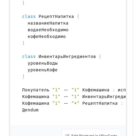
}
class
 РецептНапитка 
{
  названиеНапитка

  водаеНеобходимо

}
class
 ИнвентарьИнгредиентов 
{
  уровеньВоды

}
Покупатель 
"1"
 -- 
"1"
 Кофемашина 
:
 использ
Кофемашина 
"1"
 -- 
"1"
 ИнвентарьИнгредиент
Кофемашина 
"1"
 -- 
"*"
 РецептНапитка 
:
 ссыл
Edit Plantuml in VPasCode