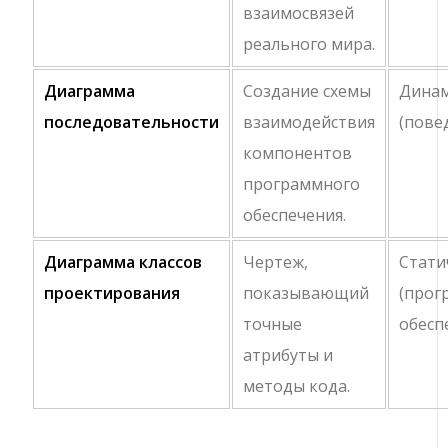
взаимосвязей
реального мира.
Диаграмма
Создание схемы
Динам
последовательности
взаимодействия
(пове
компонентов
программного
обеспечения.
Диаграмма классов
Чертеж,
Стати
проектирования
показывающий
(прог
точные
обесп
атрибуты и
методы кода.