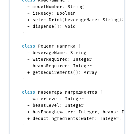
class
 Кофемашина 
{
  - modelNumber
:
 String

  - isReady
:
 Boolean

  + selectDrink
(
beverageName
:
 String
)
:
 Voi
  - dispense
(
)
:
}
class
 Рецепт напитка 
{
  - beverageName
:
 String

  - waterRequired
:
 Integer

  - beansRequired
:
 Integer

  + getRequirements
(
)
:
}
class
 Инвентарь ингредиентов 
{
  - waterLevel
:
 Integer

  - beansLevel
:
 Integer

  + hasEnough
(
water
:
 Integer
,
 beans
:
 Inte
  + deductIngredients
(
water
:
 Integer
,
 bea
}