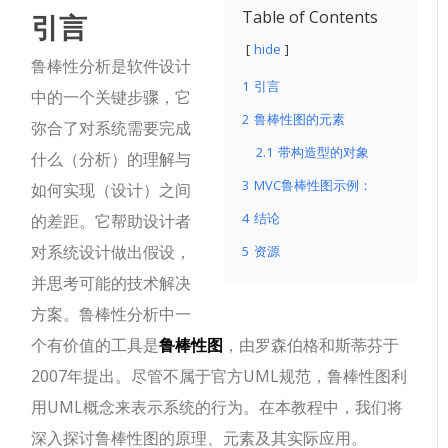
引言
Table of Contents
hide
鲁棒性分析是软件设计
1
引言
中的一个关键步骤，它
2
鲁棒性图的元素
弥合了对系统需要完成
2.1
带构造型的对象
什么（分析）的理解与
3
MVC鲁棒性图示例：
如何实现（设计）之间
4
结论
的差距。它帮助设计者
对系统设计做出假设，
5
资源
并思考可能的技术解决
方案。鲁棒性分析中一
个有价值的工具是
鲁棒性图
，由罗森伯格和斯蒂芬于
2007年提出。尽管不属于官方UML规范，鲁棒性图利
用UML概念来表示系统的行为。在本教程中，我们将
深入探讨鲁棒性图的原理、元素及其实际应用。