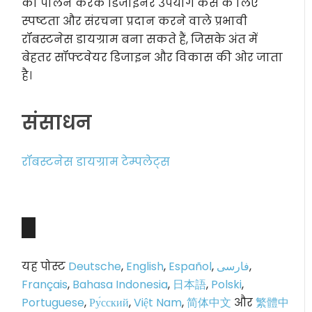
का पालन करके डिजाइनर उपयोग केस के लिए
स्पष्टता और संरचना प्रदान करने वाले प्रभावी
रॉबस्टनेस डायग्राम बना सकते हैं, जिसके अंत में
बेहतर सॉफ्टवेयर डिजाइन और विकास की ओर जाता
है।
संसाधन
रॉबस्टनेस डायग्राम टेम्पलेट्स
यह पोस्ट
Deutsche
,
English
,
Español
,
فارسی
,
Français
,
Bahasa Indonesia
,
日本語
,
Polski
,
Portuguese
,
Ру́сский
,
Việt Nam
,
简体中文
और
繁體中