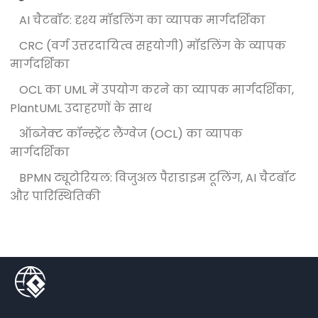
AI चैटबॉट: दृश्य मॉडलिंग का व्यापक मार्गदर्शिका
CRC (वर्ग उत्तरदायित्व सहयोगी) मॉडलिंग के व्यापक
मार्गदर्शिका
OCL का UML में उपयोग करने का व्यापक मार्गदर्शिका,
PlantUML उदाहरणों के साथ
ऑब्जेक्ट कॉन्स्ट्रेंट लैंग्वेज (OCL) का व्यापक
मार्गदर्शिका
BPMN ट्यूटोरियल: विजुअल पैराडाइम टूलिंग, AI चैटबॉट
और पारिस्थितिकी