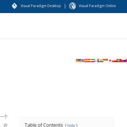
|
Visual Paradigm Desktop
Visual Paradigm Online
一个
Table of Contents
。在
hide