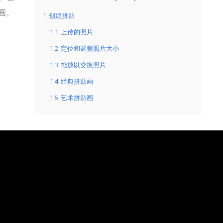
画。
1
创建拼贴
1.1
上传的照片
1.2
定位和调整照片大小
1.3
拖放以交换照片
1.4
经典拼贴画
1.5
艺术拼贴画