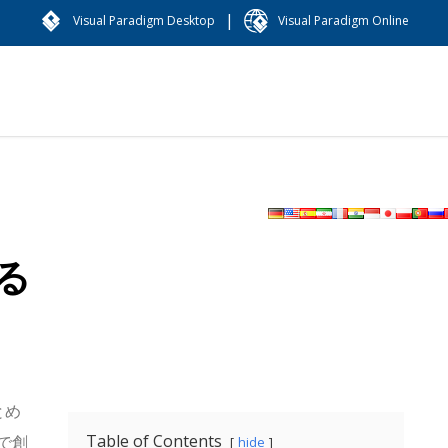
|
Visual Paradigm Desktop
Visual Paradigm Online
る
とめ
Table of Contents
で創
hide