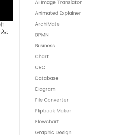
AI Image Translator
Animated Explainer
ArchiMate
नी
पलेट
BPMN
Business
Chart
CRC
Database
Diagram
File Converter
Flipbook Maker
Flowchart
Graphic Design