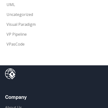
UML
Uncategorized
Visual Paradigm
VP Pipeline
VPasCode
Company
About Us