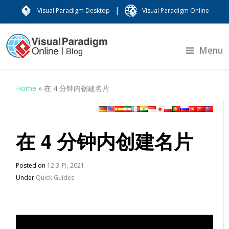
|
Visual Paradigm Desktop
Visual Paradigm Online
Menu
Home
»
在 4 分钟内创建名片
在 4 分钟内创建名片
Posted on
12 3 月, 2021
Under
Quick Guides