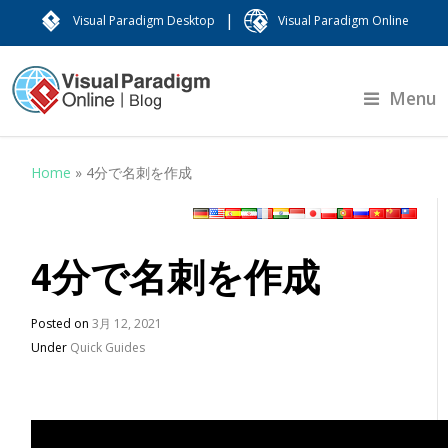
|
Visual Paradigm Desktop
Visual Paradigm Online
Menu
Home
»
4分で名刺を作成
4分で名刺を作成
Posted on
3月 12, 2021
Under
Quick Guides