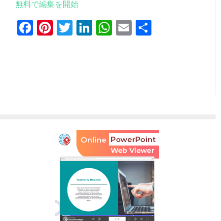
無料で編集を開始
Facebook
Pinterest
Twitter
LinkedIn
WhatsApp
Email
共
有