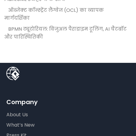
ऑब्जेक्ट कॉन्स्ट्रेंट लैंग्वेज (OCL) का व्यापक
मार्गदर्शिका
BPMN ट्यूटोरियल: विजुअल पैराडाइम टूलिंग, AI चैटबॉट
और पारिस्थितिकी
Company
About Us
What’s New
Press Kit