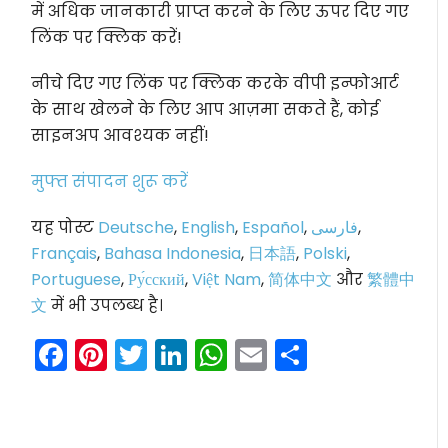
में अधिक जानकारी प्राप्त करने के लिए ऊपर दिए गए
लिंक पर क्लिक करें!
नीचे दिए गए लिंक पर क्लिक करके वीपी इन्फोआर्ट
के साथ खेलने के लिए आप आज़मा सकते हैं, कोई
साइनअप आवश्यक नहीं!
मुफ्त संपादन शुरू करें
यह पोस्ट
Deutsche
,
English
,
Español
,
فارسی
,
Français
,
Bahasa Indonesia
,
日本語
,
Polski
,
Portuguese
,
Ру́сский
,
Việt Nam
,
简体中文
और
繁體中
文
में भी उपलब्ध है।
Facebook
Pinterest
Twitter
LinkedIn
WhatsApp
Email
Share