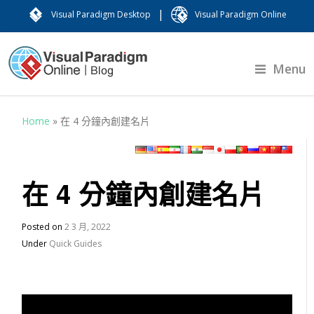
|
Visual Paradigm Desktop
Visual Paradigm Online
Menu
Home
»
在 4 分鐘內創建名片
在 4 分鐘內創建名片
Posted on
2 3 月, 2022
Under
Quick Guides