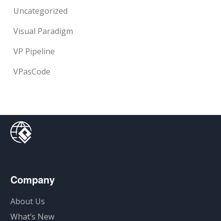
Uncategorized
Visual Paradigm
VP Pipeline
VPasCode
Company
About Us
What’s New