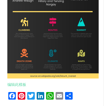
编辑此模板
Facebook
Pinterest
Twitter
LinkedIn
WhatsApp
Email
分
享