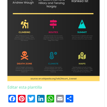
Editar esta plantilla
Facebook
Pinterest
Twitter
LinkedIn
WhatsApp
Email
Comparti