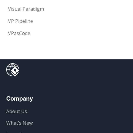
Visual Paradigm
VP Pipeline
VPasCode
Company
About Us
What’s New