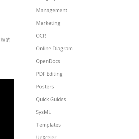
。
Management
Marketing
OCR
文档的
Online Diagram
OpenDocs
PDF Editing
Posters
Quick Guides
SysML
Templates
UeXceler