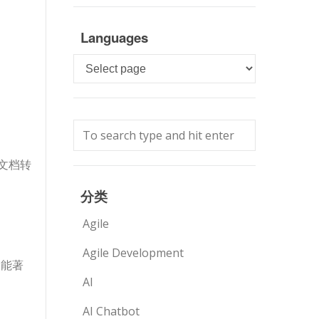
Languages
Languages
的文档转
分类
Agile
Agile Development
功能著
AI
AI Chatbot