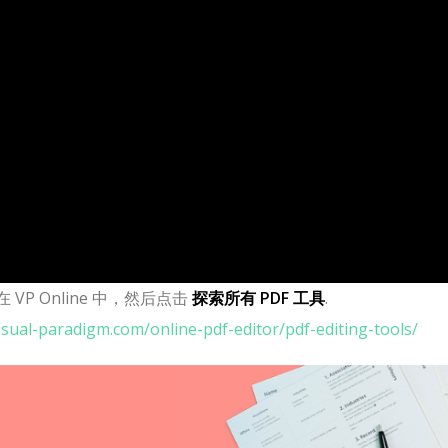
在 VP Online 中，然后点击
探索所有 PDF 工具
.
visual-paradigm.com/online-pdf-editor/pdf-editing-tools/