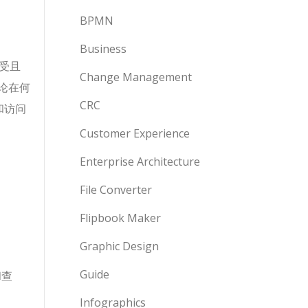
BPMN
Business
接受且
Change Management
论在何
CRC
和访问
Customer Experience
Enterprise Architecture
File Converter
Flipbook Maker
Graphic Design
Guide
和查
Infographics