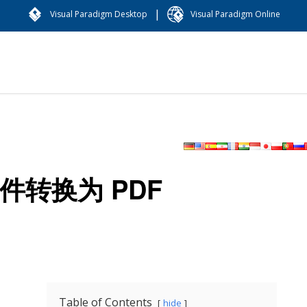
|
Visual Paradigm Desktop
Visual Paradigm Online
件转换为 PDF
Table of Contents
hide