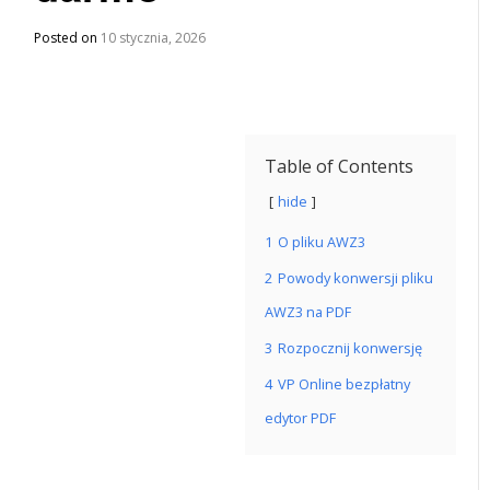
Posted on
10 stycznia, 2026
Table of Contents
hide
1
O pliku AWZ3
2
Powody konwersji pliku
AWZ3 na PDF
3
Rozpocznij konwersję
4
VP Online bezpłatny
edytor PDF