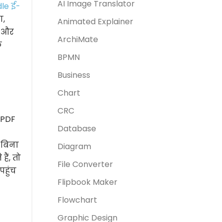
AI Image Translator
dle ई-
ण,
Animated Explainer
ं और
ArchiMate
क
BPMN
Business
Chart
CRC
 PDF
Database
 बिना
Diagram
ैं, तो
File Converter
पहुंच
Flipbook Maker
Flowchart
Graphic Design