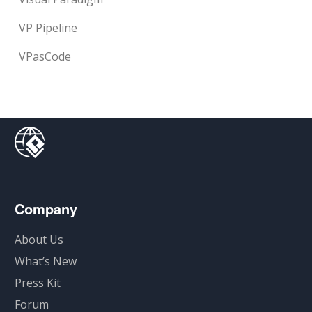
VP Pipeline
VPasCode
Company
About Us
What’s New
Press Kit
Forum