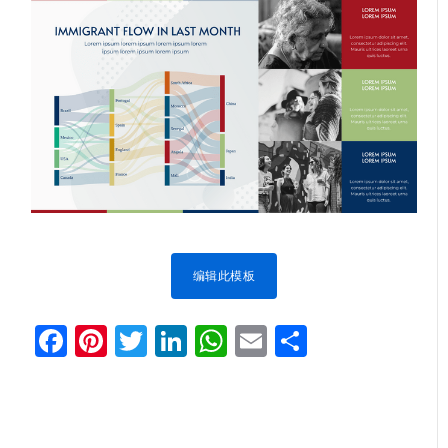
编辑此模板
Facebook
Pinterest
Twitter
LinkedIn
WhatsApp
Email
分
享