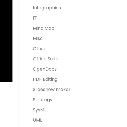
Infographics
IT
Mind Map
Misc
Office
Office Suite
OpenDocs
PDF Editing
Slideshow maker
Strategy
SysML
UML