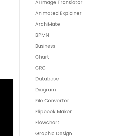
AI Image Translator
Animated Explainer
ArchiMate
BPMN
Business
Chart
CRC
Database
Diagram
File Converter
Flipbook Maker
Flowchart
Graphic Design