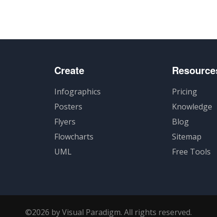
Create
Resource
Infographics
Pricing
Posters
Knowledge
Flyers
Blog
Flowcharts
Sitemap
UML
Free Tools
©2026 by Visual Paradigm. All rights reserved.