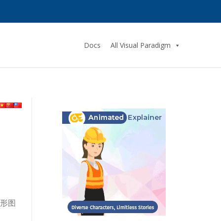
Docs
All Visual Paradigm
条形图