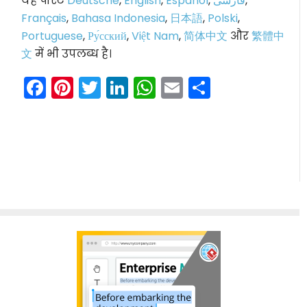
यह पोस्ट
Deutsche
,
English
,
Español
,
فارسی
,
Français
,
Bahasa Indonesia
,
日本語
,
Polski
,
Portuguese
,
Ру́сский
,
Việt Nam
,
简体中文
और
繁體中
文
में भी उपलब्ध है।
Facebook
Pinterest
Twitter
LinkedIn
WhatsApp
Email
Share