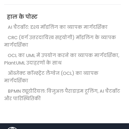
हाल के पोस्ट
AI चैटबॉट: दृश्य मॉडलिंग का व्यापक मार्गदर्शिका
CRC (वर्ग उत्तरदायित्व सहयोगी) मॉडलिंग के व्यापक
मार्गदर्शिका
OCL का UML में उपयोग करने का व्यापक मार्गदर्शिका,
PlantUML उदाहरणों के साथ
ऑब्जेक्ट कॉन्स्ट्रेंट लैंग्वेज (OCL) का व्यापक
मार्गदर्शिका
BPMN ट्यूटोरियल: विजुअल पैराडाइम टूलिंग, AI चैटबॉट
और पारिस्थितिकी