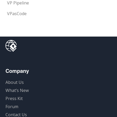
VP Pipeline
VPasCode
Company
About Us
What’s New
Press Kit
Forum
Contact Us