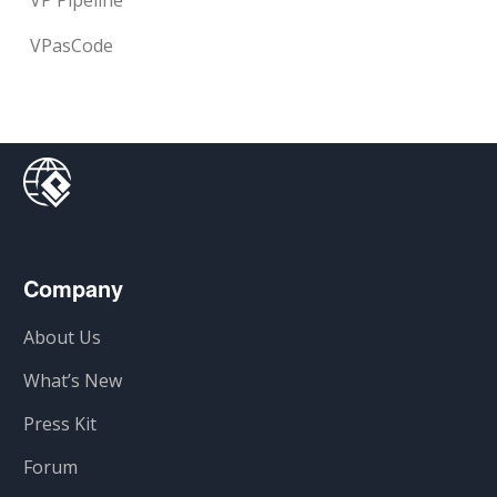
VP Pipeline
VPasCode
Company
About Us
What’s New
Press Kit
Forum