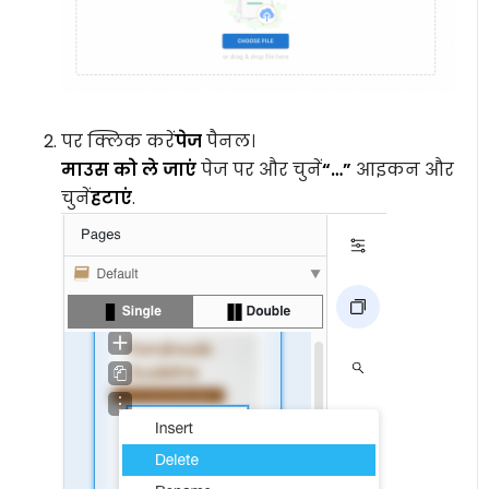
पर क्लिक करें
पेज
पैनल।
माउस को ले जाएं
पेज पर और चुनें
“…”
आइकन और
चुनें
हटाएं
.