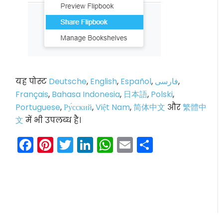
यह पोस्ट
Deutsche
,
English
,
Español
,
فارسی
,
Français
,
Bahasa Indonesia
,
日本語
,
Polski
,
Portuguese
,
Ру́сский
,
Việt Nam
,
简体中文
और
繁體中
文
में भी उपलब्ध है।
Facebook
Pinterest
Twitter
LinkedIn
WhatsApp
Email
Share