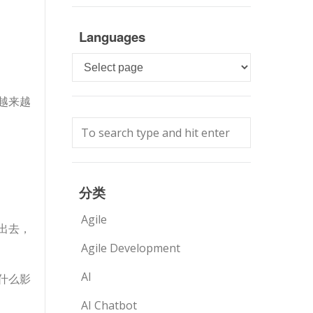
Languages
Languages
越来越
分类
Agile
出去，
Agile Development
AI
什么影
AI Chatbot