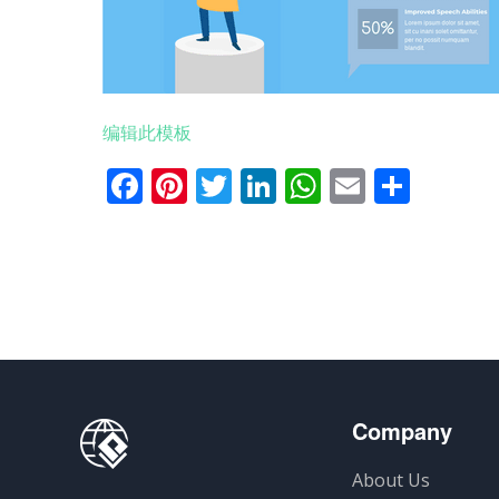
编辑此模板
Facebook
Pinterest
Twitter
LinkedIn
WhatsApp
Email
分
享
Company
About Us