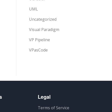
UML
Uncategorized
Visual Paradigm
VP Pipeline
VPasCode
s
Legal
Terms of Service