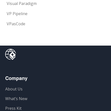
Visual Paradigm
VP Pipeline
VPasCode
Company
About Us
What’s New
Press Kit