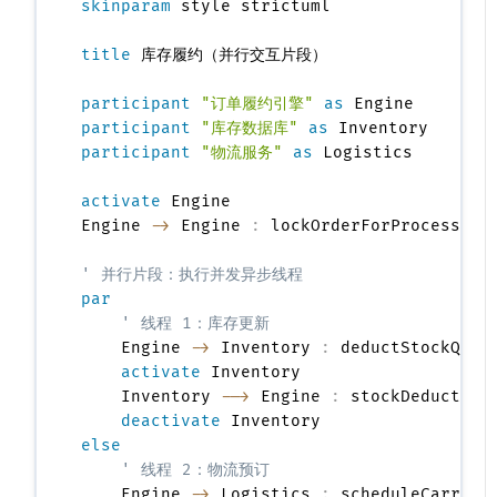
skinparam
 style strictuml

title
 库存履约（并行交互片段）

participant
"订单履约引擎"
as
participant
"库存数据库"
as
participant
"物流服务"
as
 Logistics

activate
 Engine

Engine 
->
 Engine 
:
 lockOrderForProcessing
' 并行片段：执行并发异步线程
par
' 线程 1：库存更新
    Engine 
->
 Inventory 
:
 deductStockQuan
activate
 Inventory

    Inventory 
-->
 Engine 
:
 stockDeductionC
deactivate
else
' 线程 2：物流预订
    Engine 
->
 Logistics 
:
 scheduleCarrier