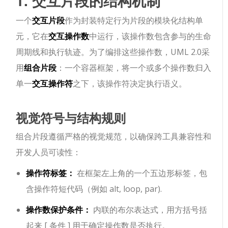
1. 交互片段的结构机制
一个
交互片段
作为封装特定行为片段的模块化结构单
元，它在
交互操作数
中运行，该操作数包含参与的生命
周期线和执行轨迹。为了编排这些操作数，UML 2.0采
用
组合片段
：一个容器框架，将一个或多个操作数归入
单一
交互操作符
之下，该操作符决定执行语义。
视觉符号与结构规则
组合片段遵循严格的视觉规范，以确保跨工具兼容性和
开发人员可读性：
操作符标签：
在框架左上角的一个五边形标签，包
含操作符短代码（例如
alt
,
loop
,
par
).
操作数保护条件：
内联的布尔表达式，用方括号括
起来
[ 条件 ]
用于确定操作数是否执行。