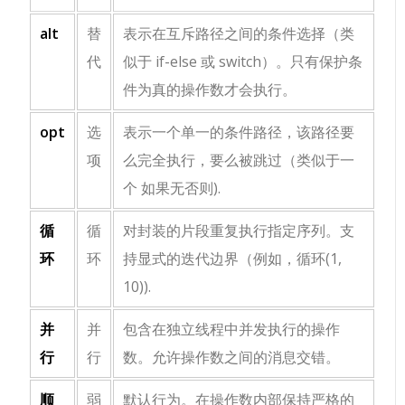
alt
替
表示在互斥路径之间的条件选择（类
代
似于
if-else
或
switch
）。只有保护条
件为真的操作数才会执行。
opt
选
表示一个单一的条件路径，该路径要
项
么完全执行，要么被跳过（类似于一
个
如果
无
否则
).
循
循
对封装的片段重复执行指定序列。支
环
环
持显式的迭代边界（例如，
循环(1,
10)
).
并
并
包含在独立线程中并发执行的操作
行
行
数。允许操作数之间的消息交错。
顺
弱
默认行为。在操作数内部保持严格的