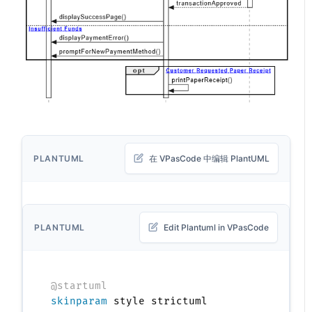
PLANTUML
在 VPasCode 中编辑 PlantUML
PLANTUML
Edit Plantuml in VPasCode
@startuml
skinparam
 style strictuml
