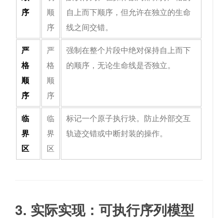
序
顺
自上而下顺序，但允许在独立的生命
序
线之间交错。
严
严
强制在整个片段中绝对保持自上而下
格
格
的顺序，无论生命线是否独立。
顺
顺
序
序
临
临
标记一个原子执行块。防止外部交互
界
界
轨迹交错或中断封装的操作。
区
区
3. 实际实现：可执行序列模型