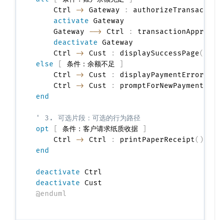
    Ctrl 
->
 Gateway 
:
 authorizeTransactio
activate
 Gateway

    Gateway 
-->
 Ctrl 
:
 transactionApproved
deactivate
 Gateway

    Ctrl 
->
 Cust 
:
 displaySuccessPage
(
)
else
[
 条件：余额不足 
]
    Ctrl 
->
 Cust 
:
 displayPaymentError
(
)
    Ctrl 
->
 Cust 
:
 promptForNewPaymentMet
end
' 3. 可选片段：可选的行为路径
opt
[
 条件：客户请求纸质收据 
]
    Ctrl 
->
 Ctrl 
:
 printPaperReceipt
(
)
end
deactivate
deactivate
@enduml