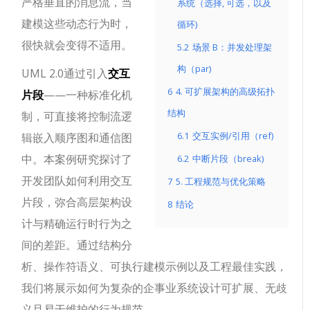
严格垂直的消息流，当
系统（选择, 可选，以及
建模这些动态行为时，
循环)
很快就会变得不适用。
5.2
场景 B：并发处理架
构（par)
UML 2.0通过引入
交互
6
4. 可扩展架构的高级拓扑
片段
——一种标准化机
结构
制，可直接将控制流逻
6.1
交互实例/引用（ref)
辑嵌入顺序图和通信图
中。本案例研究探讨了
6.2
中断片段（break)
开发团队如何利用交互
7
5. 工程规范与优化策略
片段，弥合高层架构设
8
结论
计与精确运行时行为之
间的差距。通过结构分
析、操作符语义、可执行建模示例以及工程最佳实践，
我们将展示如何为复杂的企事业系统设计可扩展、无歧
义且易于维护的行为规范。