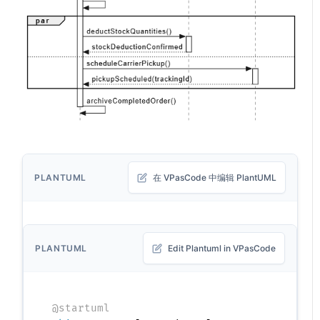
PLANTUML
在 VPasCode 中编辑 PlantUML
PLANTUML
Edit Plantuml in VPasCode
@startuml