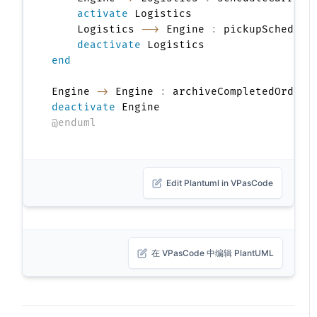
activate
 Logistics

    Logistics 
-->
 Engine 
:
 pickupSchedule
deactivate
end
Engine 
->
 Engine 
:
 archiveCompletedOrder
(
deactivate
@enduml
Edit Plantuml in VPasCode
在 VPasCode 中编辑 PlantUML