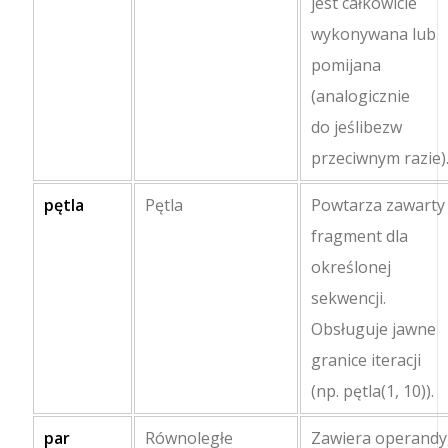
jest całkowicie
wykonywana lub
pomijana
(analogicznie
do
jeśli
bez
w
przeciwnym razie
)
pętla
Pętla
Powtarza zawarty
fragment dla
określonej
sekwencji.
Obsługuje jawne
granice iteracji
(np.
pętla(1, 10)
).
par
Równoległe
Zawiera operandy