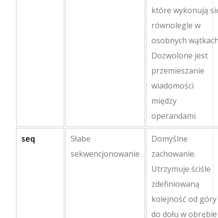
które wykonują si
równolegle w
osobnych wątkach
Dozwolone jest
przemieszanie
wiadomości
między
operandami.
seq
Słabe
Domyślne
sekwencjonowanie
zachowanie.
Utrzymuje ściśle
zdefiniowaną
kolejność od góry
do dołu w obrębie