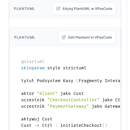
PLANTUML
Edytuj PlantUML w VPasCode
PLANTUML
Edit Plantuml in VPasCode
@startuml
skinparam
 style strictuml

tytuł Podsystem Kasy 
(
Fragmenty Interakcj
aktor 
"Klient"
 jako Cust

uczestnik 
"CheckoutController"
 jako Ctrl

uczestnik 
"PaymentGateway"
 jako Gateway

aktywuj Cust

Cust 
->
 Ctrl 
:
 initiateCheckout
(
)