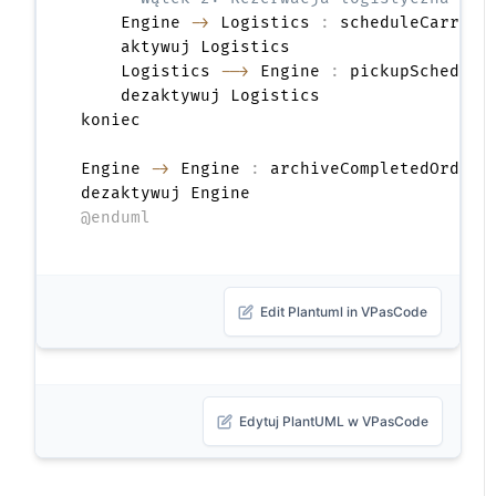
    Engine 
->
 Logistics 
:
 scheduleCarrier
    aktywuj Logistics

    Logistics 
-->
 Engine 
:
 pickupSchedule
    dezaktywuj Logistics

koniec

Engine 
->
 Engine 
:
 archiveCompletedOrder
(
@enduml
Edit Plantuml in VPasCode
Edytuj PlantUML w VPasCode