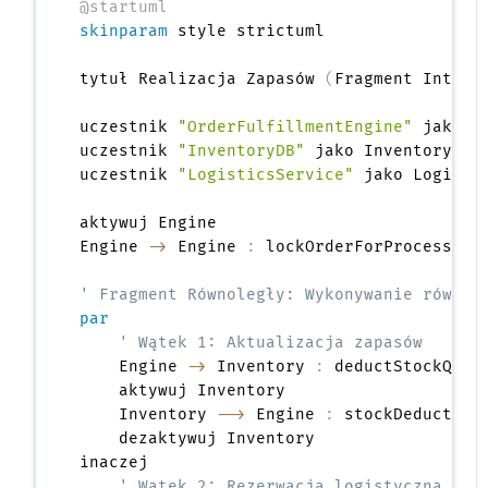
@startuml
skinparam
 style strictuml

tytuł Realizacja Zapasów 
(
Fragment Intera
uczestnik 
"OrderFulfillmentEngine"
 jako En
uczestnik 
"InventoryDB"
 jako Inventory

uczestnik 
"LogisticsService"
 jako Logistic
aktywuj Engine

Engine 
->
 Engine 
:
 lockOrderForProcessing
' Fragment Równoległy: Wykonywanie równol
par
' Wątek 1: Aktualizacja zapasów
    Engine 
->
 Inventory 
:
 deductStockQuan
    aktywuj Inventory

    Inventory 
-->
 Engine 
:
 stockDeductionC
    dezaktywuj Inventory

inaczej

' Wątek 2: Rezerwacja logistyczna