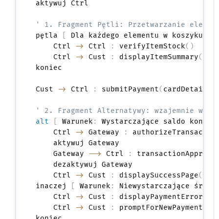
aktywuj Ctrl

' 1. Fragment Pętli: Przetwarzanie elemen
pętla 
[
 Dla każdego elementu w koszyku za
    Ctrl 
->
 Ctrl 
:
 verifyItemStock
(
)
    Ctrl 
->
 Cust 
:
 displayItemSummary
(
)
koniec

Cust 
->
 Ctrl 
:
 submitPayment
(
cardDetails
)
' 2. Fragment Alternatywy: wzajemnie wykl
alt
[
 Warunek
:
 Wystarczające saldo konta 
    Ctrl 
->
 Gateway 
:
 authorizeTransactio
    aktywuj Gateway

    Gateway 
-->
 Ctrl 
:
 transactionApproved
    dezaktywuj Gateway

    Ctrl 
->
 Cust 
:
 displaySuccessPage
(
)
inaczej 
[
 Warunek
:
 Niewystarczające środk
    Ctrl 
->
 Cust 
:
 displayPaymentError
(
)
    Ctrl 
->
 Cust 
:
 promptForNewPaymentMet
koniec
