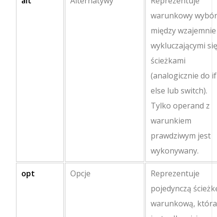
alt
Alternatywy
Reprezentuje
warunkowy wybó
między wzajemnie
wykluczającymi si
ścieżkami
(analogicznie do
if
else
lub
switch
).
Tylko operand z
warunkiem
prawdziwym jest
wykonywany.
opt
Opcje
Reprezentuje
pojedynczą ścieżk
warunkową, któr