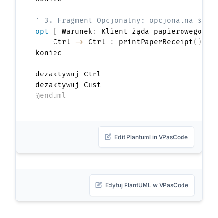
' 3. Fragment Opcjonalny: opcjonalna ście
opt
[
 Warunek
:
 Klient żąda papierowego pa
    Ctrl 
->
 Ctrl 
:
 printPaperReceipt
(
)
koniec

dezaktywuj Ctrl

@enduml
Edit Plantuml in VPasCode
Edytuj PlantUML w VPasCode