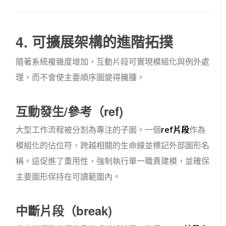
4. 可擴展架構的進階拓撲
隨著系統複雜度增加，互動片段可實現模組化與例外處
理，而不會使主要順序圖變得臃腫。
互動發生/參考（
ref
)
大型工作流程被分割為專注的子圖。一個
ref
片段
作為
模組化的佔位符，跨越相關的生命線並標記外部圖形名
稱。這促進了重用性，強制執行單一職責建模，並確保
主要圖形保持在可讀範圍內。
中斷片段（
break
)