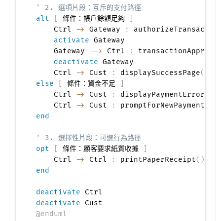
' 2. 選項片段：互斥的支付路徑
alt
[
 條件：帳戶餘額足夠 
]
    Ctrl 
->
 Gateway 
:
 authorizeTransactio
activate
 Gateway

    Gateway 
-->
 Ctrl 
:
 transactionApproved
deactivate
 Gateway

    Ctrl 
->
 Cust 
:
 displaySuccessPage
(
)
else
[
 條件：資金不足 
]
    Ctrl 
->
 Cust 
:
 displayPaymentError
(
)
    Ctrl 
->
 Cust 
:
 promptForNewPaymentMet
end
' 3. 選擇性片段：可選行為路徑
opt
[
 條件：顧客要求紙質收據 
]
    Ctrl 
->
 Ctrl 
:
 printPaperReceipt
(
)
end
deactivate
deactivate
@enduml