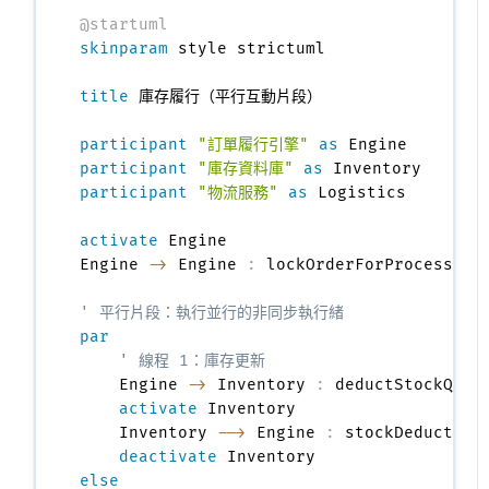
@startuml
skinparam
 style strictuml

title
 庫存履行（平行互動片段）

participant
"訂單履行引擎"
as
participant
"庫存資料庫"
as
participant
"物流服務"
as
 Logistics

activate
 Engine

Engine 
->
 Engine 
:
 lockOrderForProcessing
' 平行片段：執行並行的非同步執行緒
par
' 線程 1：庫存更新
    Engine 
->
 Inventory 
:
 deductStockQuan
activate
 Inventory

    Inventory 
-->
 Engine 
:
 stockDeductionC
deactivate
else