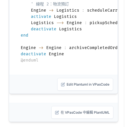
' 線程 2：物流預訂
    Engine 
->
 Logistics 
:
 scheduleCarrier
activate
 Logistics

    Logistics 
-->
 Engine 
:
 pickupSchedule
deactivate
end
Engine 
->
 Engine 
:
 archiveCompletedOrder
(
deactivate
@enduml
Edit Plantuml in VPasCode
在 VPasCode 中編輯 PlantUML