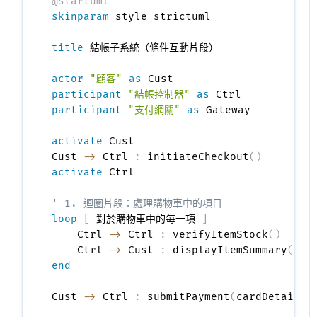
@startuml
skinparam
 style strictuml

title
 結帳子系統（條件互動片段）

actor
"顧客"
as
participant
"結帳控制器"
as
participant
"支付網關"
as
 Gateway

activate
 Cust

Cust 
->
 Ctrl 
:
 initiateCheckout
(
)
activate
 Ctrl

' 1. 迴圈片段：處理購物車中的項目
loop
[
 對於購物車中的每一項 
]
    Ctrl 
->
 Ctrl 
:
 verifyItemStock
(
)
    Ctrl 
->
 Cust 
:
 displayItemSummary
(
)
end
Cust 
->
 Ctrl 
:
 submitPayment
(
cardDetails
)