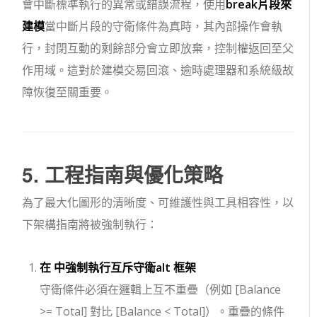
會中斷標準執行的異常或錯誤流程，使用
break
片段來
建模
當中斷片段的守衛條件為真時，其內部操作會執
行，封閉互動的剩餘部分會立即放棄，控制權返回至父
作用域。這對於建模交易回滾、逾時處理器和系統級故
障恢復至關重要。
5. 工程指南與優化策略
為了最大化圖形的清晰度、可維護性與工具相容性，以
下架構指南將被強制執行：
在 中強制執行互斥守衛
alt
框架
守衛條件必須在邏輯上互不重疊（例如
[Balance
>= Total]
對比
[Balance < Total]
）。重疊的條件