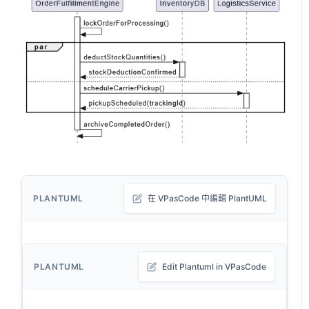
PLANTUML
在 VPasCode 中編輯 PlantUML
PLANTUML
Edit Plantuml in VPasCode