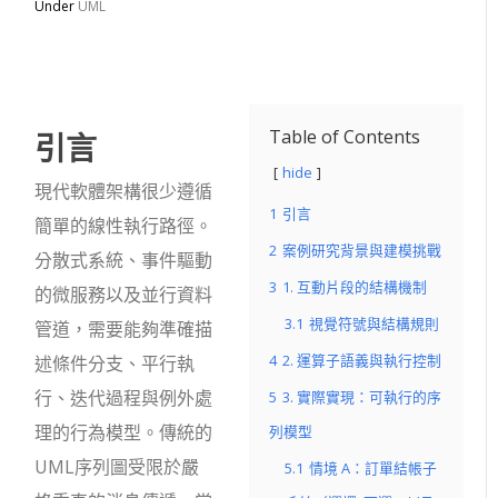
Under
UML
引言
Table of Contents
hide
現代軟體架構很少遵循
1
引言
簡單的線性執行路徑。
2
案例研究背景與建模挑戰
分散式系統、事件驅動
3
1. 互動片段的結構機制
的微服務以及並行資料
3.1
視覺符號與結構規則
管道，需要能夠準確描
4
2. 運算子語義與執行控制
述條件分支、平行執
行、迭代過程與例外處
5
3. 實際實現：可執行的序
理的行為模型。傳統的
列模型
UML序列圖受限於嚴
5.1
情境 A：訂單結帳子