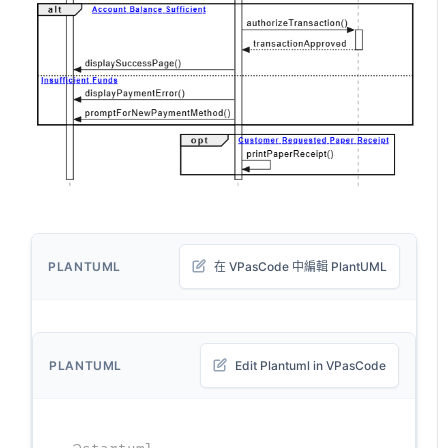
PLANTUML
在 VPasCode 中編輯 PlantUML
PLANTUML
Edit Plantuml in VPasCode