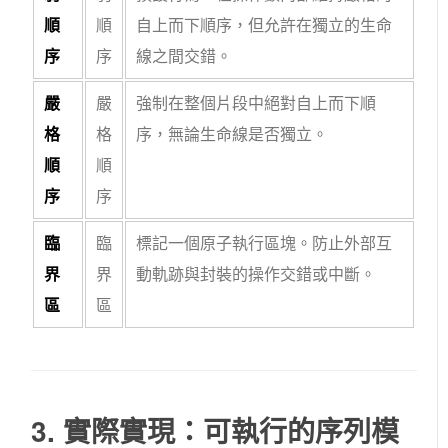
順
順
自上而下順序，但允許在獨立的生命
序
序
線之間交錯。
嚴
嚴
強制在整個片段中絕對自上而下順
格
格
序，無論生命線是否獨立。
順
順
序
序
臨
臨
標記一個原子執行區塊。防止外部互
界
界
動軌跡與封裝的操作交錯或中斷。
區
區
3. 實際實現：可執行的序列模