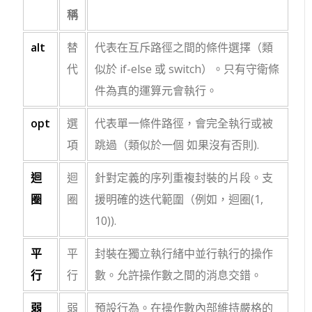
稱
alt
替
代表在互斥路徑之間的條件選擇（類
代
似於
if-else
或
switch
）。只有守衛條
件為真的運算元會執行。
opt
選
代表單一條件路徑，會完全執行或被
項
跳過（類似於一個
如果
沒有
否則
).
迴
迴
針對定義的序列重複封裝的片段。支
圈
圈
援明確的迭代範圍（例如，
迴圈(1,
10)
).
平
平
封裝在獨立執行緒中並行執行的操作
行
行
數。允許操作數之間的消息交錯。
弱
弱
預設行為。在操作數內部維持嚴格的