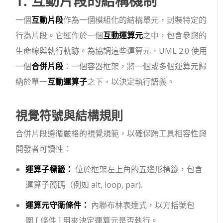
1. 互動片段的結構機制
一個
互動片段
作為一個模組化的結構單元，封裝特定的
行為片段。它運作於一個
互動運算元
之中，包含參與的
生命線與執行軌跡。為協調這些運算元，UML 2.0 使用
一個
合併片段
：一個容器框架，將一個或多個運算元歸
納於單一
互動運算子
之下，以決定執行語義。
視覺符號與結構規則
合併片段遵循嚴格的視覺規範，以確保跨工具相容性與
開發者可讀性：
運算子標籤：
位於框架左上角的五邊形標籤，包含
運算子簡碼（例如
alt
,
loop
,
par
).
運算元守衛條件：
內聯布林表達式，以方括號包
圍
[ 條件 ]
用來決定運算元是否執行。