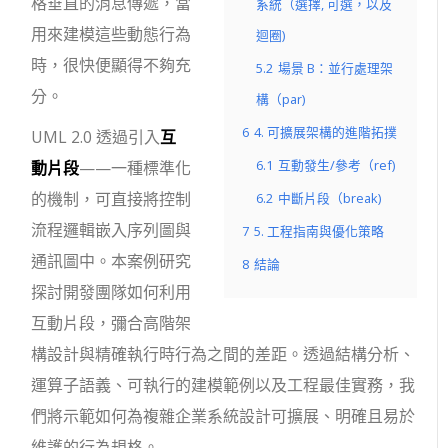
格垂直的消息傳遞，當
系統（選擇, 可選，以及
用來建模這些動態行為
迴圈)
時，很快便顯得不夠充
5.2
場景 B：並行處理架
分。
構（par)
6
4. 可擴展架構的進階拓撲
UML 2.0 透過引入
互
6.1
互動發生/參考（ref)
動片段
——一種標準化
的機制，可直接將控制
6.2
中斷片段（break)
流程邏輯嵌入序列圖與
7
5. 工程指南與優化策略
通訊圖中。本案例研究
8
結論
探討開發團隊如何利用
互動片段，彌合高階架
構設計與精確執行時行為之間的差距。透過結構分析、
運算子語義、可執行的建模範例以及工程最佳實務，我
們將示範如何為複雜企業系統設計可擴展、明確且易於
維護的行為規格。