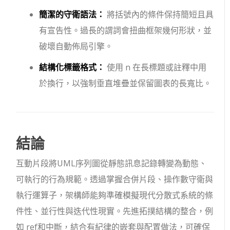
簡潔的守衛語法：
將括號內的條件保持簡短且具
有宣告性。過長的謂詞會扭曲框架幾何形狀，並
破壞自動佈局引擎。
結構化標籤格式：
使用
n
在長標題或註釋中用
於換行，以強制垂直堆疊並保留圖表的長寬比。
結論
互動片段將UML序列圖從靜態訊息記錄轉變為動態、
可執行的行為規範。透過掌握合併片段、操作數守衛與
執行運算子，架構師能夠準確模擬現代分散式系統的條
件性、並行性與迭代性現實。先進拓撲結構的整合，例
如
ref
和
中斷
，結合有紀律的嵌套與配置做法，可確保