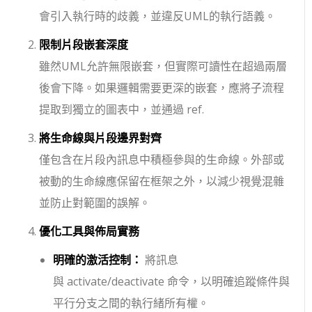
會引入執行時的歧義，並違反UML的執行語義。
限制片段嵌套深度
雖然UML允許無限嵌套，但實際可讀性在超過兩層
後會下降。如果邏輯需要更深的嵌套，應將子流程
提取到獨立的圖表中，並通過
ref
.
將生命線與片段邊界對齊
僅包含在片段內訊息中積極參與的生命線。外部或
被動的生命線應保留在框架之外，以減少視覺混雜
並防止對範圍的誤解。
優化工具與佈局實務
明確的激活控制：
將訊息
與
activate
/
deactivate
命令，以明確追蹤條件與
平行分支之間的執行緒所有權。