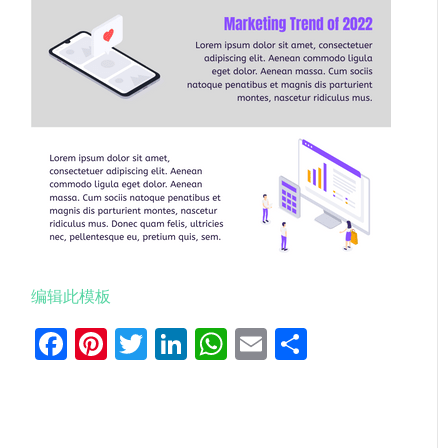
编辑此模板
Facebook
Pinterest
Twitter
LinkedIn
WhatsApp
Email
分
享