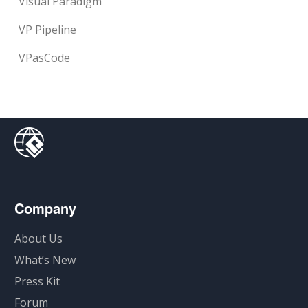
Visual Paradigm
VP Pipeline
VPasCode
Company
About Us
What’s New
Press Kit
Forum