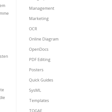
iem
Management
ramme
Marketing
OCR
Online Diagram
OpenDocs
osten
PDF Editing
Posters
Quick Guides
nte
SysML
die
Templates
TOGAF