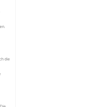
u
en.
ch die
e
 Die