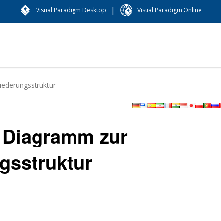
|
Visual Paradigm Desktop
Visual Paradigm Online
iederungsstruktur
n Diagramm zur
gsstruktur