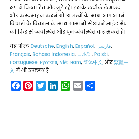
रूप से विस्तारित और जुड़े रहें। इसके लचीले लेआउट
और कस्टमाइज़ करने योग्य तत्वों के साथ, आप अपने
विचारों के विकास के साथ आसानी से अपने माइंड मैप
को फिर से व्यवस्थित और पुनर्व्यवस्थित कर सकते हैं।
यह पोस्ट
Deutsche
,
English
,
Español
,
فارسی
,
Français
,
Bahasa Indonesia
,
日本語
,
Polski
,
Portuguese
,
Ру́сский
,
Việt Nam
,
简体中文
और
繁體中
文
में भी उपलब्ध है।
Facebook
Pinterest
Twitter
LinkedIn
WhatsApp
Email
Share