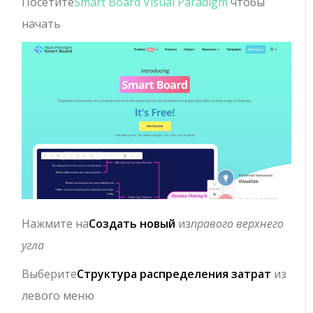
Посетите
Smart Board Visual Paradigm
чтобы
начать
Нажмите на
Создать новый
из
правого верхнего
угла
Выберите
Структура распределения затрат
из
левого меню