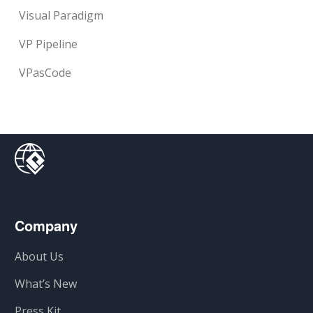
Visual Paradigm
VP Pipeline
VPasCode
Company
About Us
What’s New
Press Kit