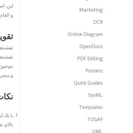
این، اس
Marketing
و القای
OCR
تقوی
Online Diagram
OpenDocs
نقشه‌ها
نقشه‌ها
PDF Editing
موضوع ک
Posters
و منجر 
Quick Guides
نکات
SysML
Templates
با یک ا
TOGAF
بالای 
UML