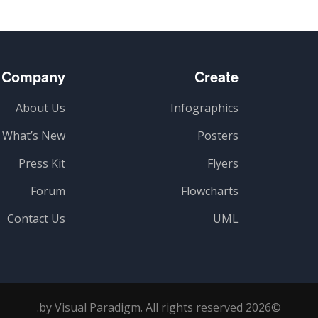
Company
Create
About Us
Infographics
What’s New
Posters
Press Kit
Flyers
Forum
Flowcharts
Contact Us
UML
©2026 by Visual Paradigm. All rights reserved.