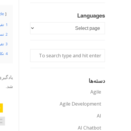
ide
Languages
1
تقو
Languages
2
تسه
3
تقو
4
نکا
یادگیری
دسته‌ها
شد.
Agile
Agile Development
AI
AI Chatbot