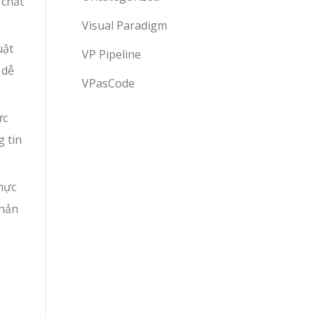
 chất
Visual Paradigm
uật
VP Pipeline
 dễ
VPasCode
ực
g tin
thực
phản