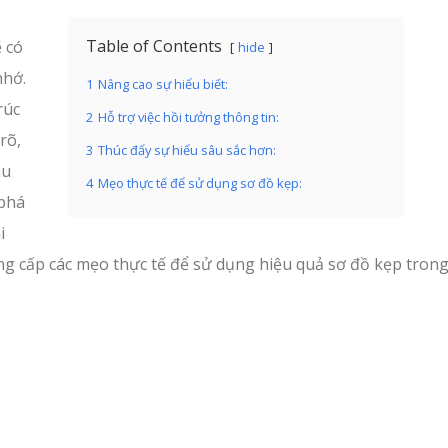
ồ
Table of Contents
 có
hide
nhớ.
1
Nâng cao sự hiểu biết:
rúc
2
Hỗ trợ việc hồi tưởng thông tin:
rõ,
3
Thúc đẩy sự hiểu sâu sắc hơn:
âu
4
Mẹo thực tế để sử dụng sơ đồ kẹp:
 phá
i
ng cấp các mẹo thực tế để sử dụng hiệu quả sơ đồ kẹp tron