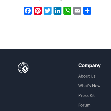
Facebook
Pinterest
Twitter
LinkedIn
WhatsApp
Email
Shar
Company
About Us
What’s New
Press Kit
Forum