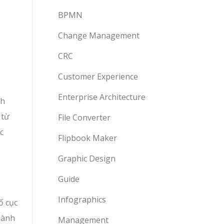
BPMN
Change Management
CRC
Customer Experience
Enterprise Architecture
nh
 từ
File Converter
c
Flipbook Maker
Graphic Design
Guide
Infographics
ố cục
thành
Management