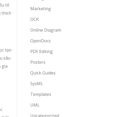
ếu tố
Marketing
 thích
OCR
Online Diagram
OpenDocs
ọc tạo
PDF Editing
ểu sâu
Posters
 gia
Quick Guides
SysML
Templates
UML
ặc
Uncategorized