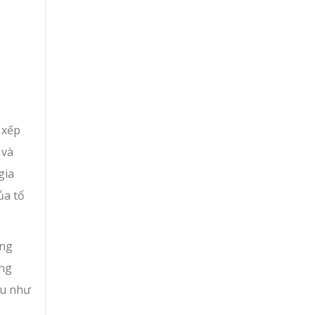
 xếp
 và
gia
ủa tổ
ùng
àng
au như