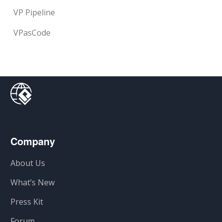
VP Pipeline
VPasCode
Company
About Us
What’s New
Press Kit
Forum