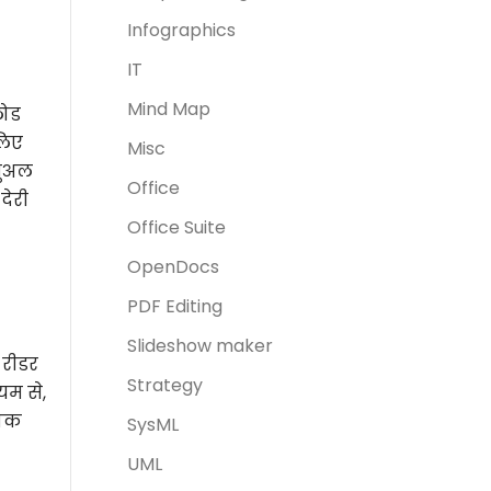
Infographics
IT
Mind Map
लोड
लिए
Misc
िजुअल
Office
देरी
Office Suite
OpenDocs
PDF Editing
Slideshow maker
 रीडर
Strategy
यम से,
निक
SysML
UML