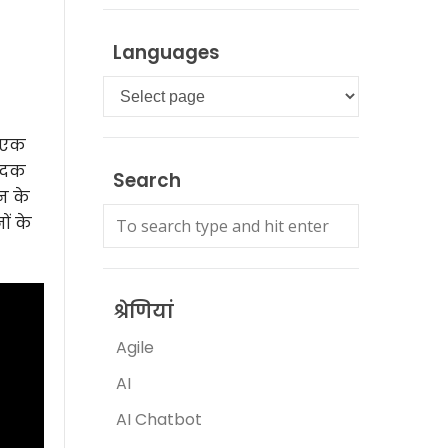
Languages
Languages
प एक
पादक
Search
न के
ों के
श्रेणियां
Agile
AI
AI Chatbot