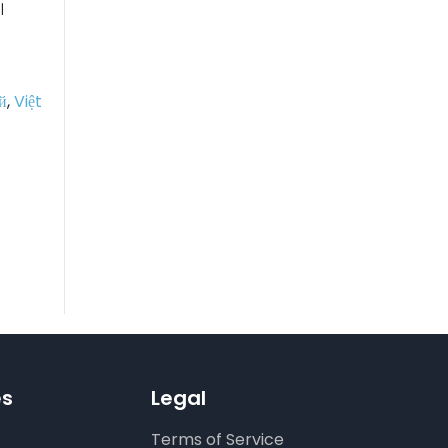
।
й
,
Việt
es
Legal
Terms of Service