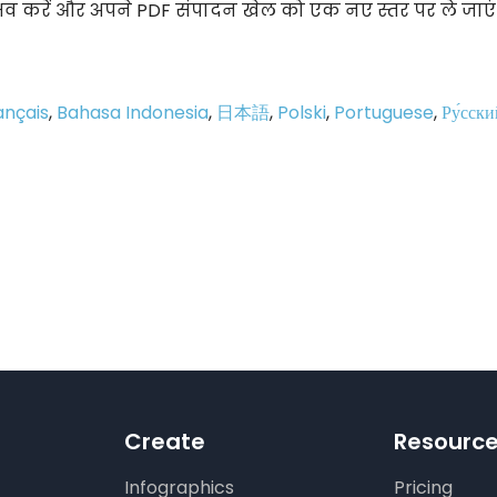
व करें और अपने PDF संपादन खेल को एक नए स्तर पर ले जाएं
ançais
,
Bahasa Indonesia
,
日本語
,
Polski
,
Portuguese
,
Ру́сски
p
e
Create
Resourc
Infographics
Pricing