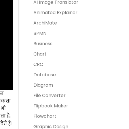
AI Image Translator
Animated Explainer
ArchiMate
BPMN
Business
Chart
CRC
Database
Diagram
इन
File Converter
सटीकता
Flipbook Maker
 भी
ा है,
Flowchart
े हैं।
Graphic Design