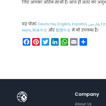
लिए आपका अंतिम साथी है। आज ही अंतर का अनुभ
यह पोस्ट
Deutsche
,
English
,
Español
,
فارسی
,
Fr
Nam
,
简体中文
और
繁體中文
में भी उपलब्ध है।
Facebook
Pinterest
Twitter
LinkedIn
WhatsAp
Email
Shar
Company
About Us