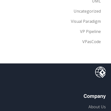
UML
Uncategorized
Visual Paradigm
VP Pipeline
VPasCode
Company
About Us