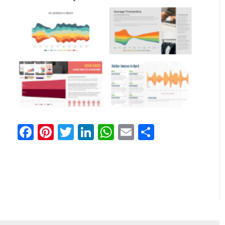
Facebook
Pinterest
Twitter
LinkedIn
WhatsApp
Email
Comparti