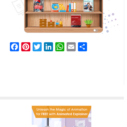
Facebook
Pinterest
Twitter
LinkedIn
WhatsApp
Email
Comparti