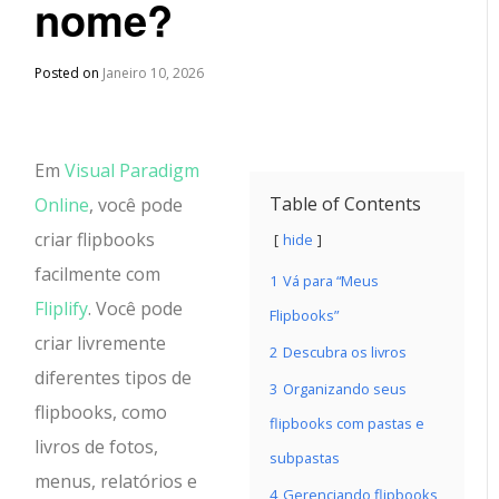
nome?
Posted on
Janeiro 10, 2026
Em
Visual Paradigm
Table of Contents
Online
, você pode
criar flipbooks
hide
facilmente com
1
Vá para “Meus
Fliplify
. Você pode
Flipbooks”
criar livremente
2
Descubra os livros
diferentes tipos de
3
Organizando seus
flipbooks, como
flipbooks com pastas e
livros de fotos,
subpastas
menus, relatórios e
4
Gerenciando flipbooks