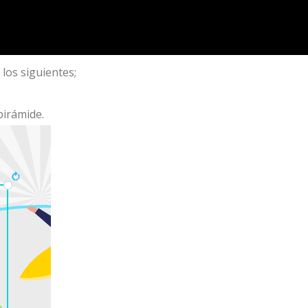
 los siguientes;
pirámide.