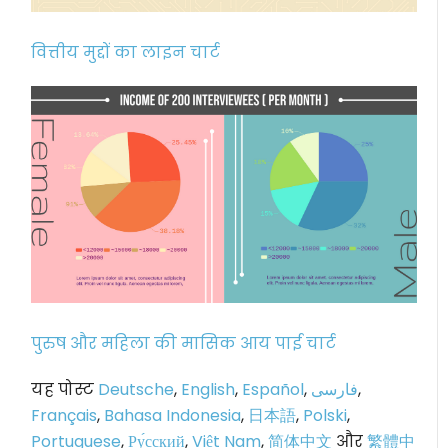
वित्तीय मुद्दों का लाइन चार्ट
पुरुष और महिला की मासिक आय पाई चार्ट
यह पोस्ट
Deutsche
,
English
,
Español
,
فارسی
,
Français
,
Bahasa Indonesia
,
日本語
,
Polski
,
Portuguese
,
Ру́сский
,
Việt Nam
,
简体中文
और
繁體中