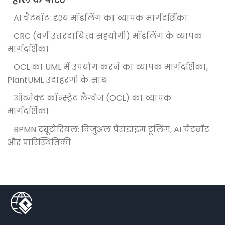
AI चैटबॉट: दृश्य मॉडलिंग का व्यापक मार्गदर्शिका
CRC (वर्ग उत्तरदायित्व सहयोगी) मॉडलिंग के व्यापक
मार्गदर्शिका
OCL का UML में उपयोग करने का व्यापक मार्गदर्शिका,
PlantUML उदाहरणों के साथ
ऑब्जेक्ट कॉन्स्ट्रेंट लैंग्वेज (OCL) का व्यापक
मार्गदर्शिका
BPMN ट्यूटोरियल: विजुअल पैराडाइम टूलिंग, AI चैटबॉट
और पारिस्थितिकी